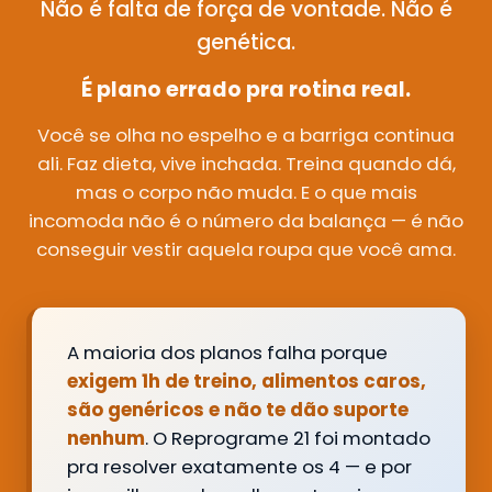
Não é falta de força de vontade. Não é
genética.
É plano errado pra rotina real.
Você se olha no espelho e a barriga continua
ali. Faz dieta, vive inchada. Treina quando dá,
mas o corpo não muda. E o que mais
incomoda não é o número da balança — é não
conseguir vestir aquela roupa que você ama.
A maioria dos planos falha porque
exigem 1h de treino, alimentos caros,
são genéricos e não te dão suporte
nenhum
. O Reprograme 21 foi montado
pra resolver exatamente os 4 — e por