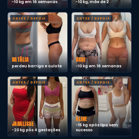
−10 kg em 16 semanas
−10 kg, mãe de 2
NATÁLIA
DANI
perdeu barriga e culote
−10 kg em 16 semanas
ALINE
JANALISSE
−15 kg após lipo sem
−20 kg pós 4 gestações
sucesso