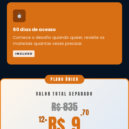
60 dias de acesso
Comece o desafio quando quiser, revisite os
materiais quantas vezes precisar.
INCLUSO
PLANO ÚNICO
VALOR TOTAL SEPARADO
R$ 835
,70
R$
9
12×