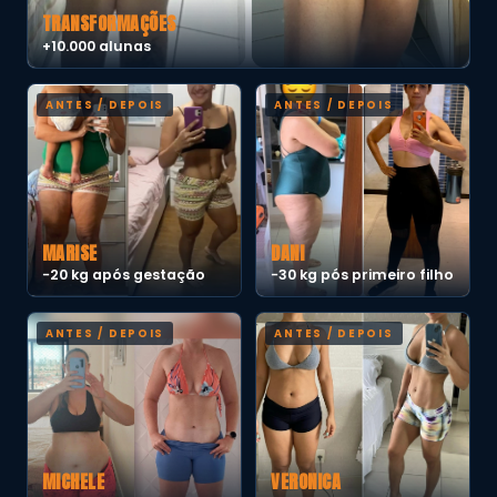
TRANSFORMAÇÕES
+10.000 alunas
MARISE
DANI
−20 kg após gestação
−30 kg pós primeiro filho
MICHELE
VERONICA