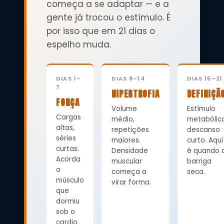
começa a se adaptar — e a
gente já trocou o estímulo. É
por isso que em 21 dias o
espelho muda.
DIAS 1–
DIAS 8–14
DIAS 15–21
7
HIPERTROFIA
DEFINIÇÃ
FORÇA
Volume
Estímulo
Cargas
médio,
metabólico
altas,
repetições
descanso
séries
maiores.
curto. Aqui
curtas.
Densidade
é quando 
Acorda
muscular
barriga
o
começa a
seca.
músculo
virar forma.
que
dormiu
sob o
cardio.