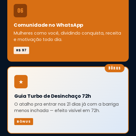
06
Comunidade no WhatsApp
Mulheres como você, dividindo conquista, receita
e motivação todo dia.
R$ 97
Bônus
★
Guia Turbo de Desinchaço 72h
O atalho pra entrar nos 21 dias já com a barriga
menos inchada — efeito visível em 72h.
BÔNUS